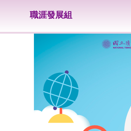
跳
到
職涯發展組
主
要
內
容
區